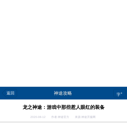
返回
神途攻略
+
字
龙之神途：游戏中那些惹人眼红的装备
2020-08-12 作者:神途官方 来源:神途开服网