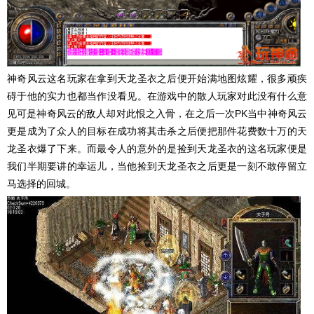
神奇风云这名玩家在拿到天龙圣衣之后便开始满地图炫耀，很多顽疾
碍于他的实力也都当作没看见。在游戏中的散人玩家对此没有什么意
见可是神奇风云的敌人却对此恨之入骨，在之后一次PK当中神奇风云
更是成为了众人的目标在成功将其击杀之后便把那件花费数十万的天
龙圣衣爆了下来。而最令人的意外的是捡到天龙圣衣的这名玩家便是
我们半期要讲的幸运儿，当他捡到天龙圣衣之后更是一刻不敢停留立
马选择的回城。