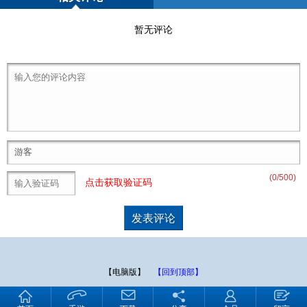
暂无评论
(
0
/500)
点击获取验证码
【电脑版】
【回到顶部】