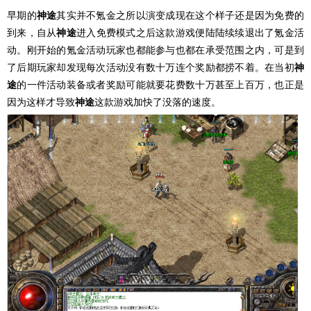
早期的
神途
其实并不氪金之所以演变成现在这个样子还是因为免费的
到来，自从
神途
进入免费模式之后这款游戏便陆陆续续退出了氪金活
动。刚开始的氪金活动玩家也都能参与也都在承受范围之内，可是到
了后期玩家却发现每次活动没有数十万连个奖励都捞不着。在当初
神
途
的一件活动装备或者奖励可能就要花费数十万甚至上百万，也正是
因为这样才导致
神途
这款游戏加快了没落的速度。