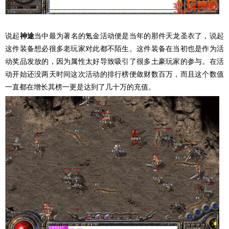
说起
神途
当中最为著名的氪金活动便是当年的那件天龙圣衣了，说起
这件装备想必很多老玩家对此都不陌生。这件装备在当初也是作为活
动奖品发放的，因为属性太好导致吸引了很多土豪玩家的参与。在活
动开始还没两天时间这次活动的排行榜便敛财数百万，而且这个数值
一直都在增长其榜一更是达到了几十万的充值。