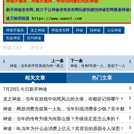
神途开服表，神途开服网，带你找到最好玩的神途!
新开神途发布网,致力于让神途传奇发布网玩家快捷找神途官网最新神途开
途万能登陆器 
https://www.wanst.com
神途开服表
龙之神途
神途发布网
神途
找神途
云朵神途
热血神途
祖玛神途
阅读:
1158
评论:
0
上一条
下一条
神途：当年的平民英雄为何一夜之
神途：传奇PK第一人，曾创下一人
间就被击败？背后内幕令人担忧！
击退50人辉煌战绩！
相关文章
热门文章
7月29日,今日新开神途
龙之神途：当年在游戏中叱咤风云的大佬，你都还记得哪个？
最后一个创下的记录如今也无人敢破！
神途：网游消费充值第一人8L，当年到底消费多少钱？至今都
被玩家讨论
神途：当年的传奇升级为何那么慢？升级设定是怎么来的？
神途：8L当年为什么会消费上亿元？其背后的原因令人深思！