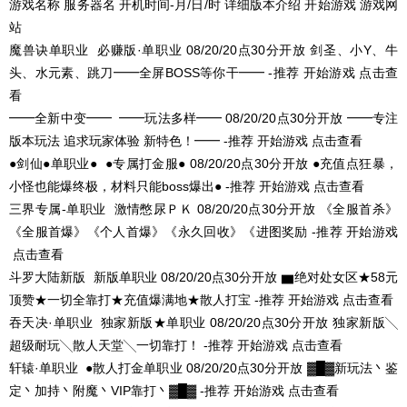
游戏名称
服务器名
开机时间-月/日/时
详细版本介绍
开始游戏
游戏网
站
魔兽诀单职业
必赚版·单职业
08/20/20点30分开放
剑圣、小Y、牛
头、水元素、跳刀━━全屏BOSS等你干━━ -推荐
开始游戏
点击查
看
━━全新中变━━
━━玩法多样━━
08/20/20点30分开放
━━专注
版本玩法 追求玩家体验 新特色！━━ -推荐
开始游戏
点击查看
●剑仙●单职业●
●专属打金服●
08/20/20点30分开放
●充值点狂暴，
小怪也能爆终极，材料只能boss爆出● -推荐
开始游戏
点击查看
三界专属-单职业
激情憋尿ＰＫ
08/20/20点30分开放
《全服首杀》
《全服首爆》《个人首爆》《永久回收》《进图奖励 -推荐
开始游戏
点击查看
斗罗大陆新版
新版单职业
08/20/20点30分开放
▆绝对处女区★58元
顶赞★一切全靠打★充值爆满地★散人打宝 -推荐
开始游戏
点击查看
吞天决·单职业
独家新版★单职业
08/20/20点30分开放
独家新版╲
超级耐玩╲散人天堂╲一切靠打！ -推荐
开始游戏
点击查看
轩辕·单职业
●散人打金单职业
08/20/20点30分开放
▓█▓新玩法丶鉴
定丶加持丶附魔丶VIP靠打丶▓█▓ -推荐
开始游戏
点击查看