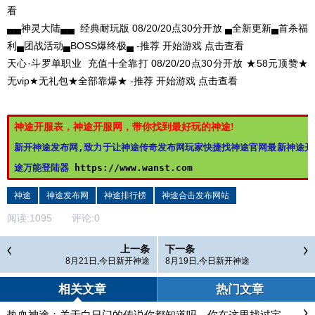
看
▄▄神灵大陆▄▄
经典耐玩版
08/20/20点30分开放
▄全新更新▄首杀福
利▄团战活动▄BOSS爆终极▄ -推荐
开始游戏
点击查看
天心·斗罗单职业
充值╋全靠打
08/20/20点30分开放
★58元顶赞★
无vip★无礼包★全部靠爆★ -推荐
开始游戏
点击查看
神途开服表，神途开服网，带你找到最好玩的神途!
新开神途发布网,致力于让神途传奇发布网玩家快捷找神途官网最新神途开
途万能登陆器 
https://www.wanst.com
神途
神途发布网
神途排行榜
神途合击发布网站
阅读:
1095
评论:
0
上一条
下一条
8月21日,今日新开神途
8月19日,今日新开神途
相关文章
热门文章
热血神途：关于白日门的传说你都知道吗，你在这里找过宝