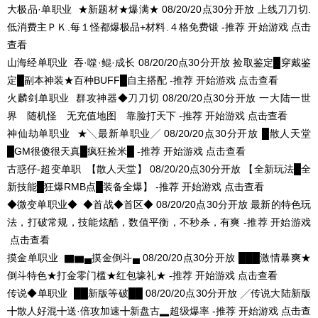
大极品·单职业
★新题材★爆满★
08/20/20点30分开放
上线刀刀切.
低消费主ＰＫ.每１怪都爆极品+材料.４格免费锻 -推荐
开始游戏
点击
查看
山海经单职业
吞·噬·鲲·成长
08/20/20点30分开放
捡取鉴定█穿戴鉴
定█副本神装★百种BUFF█自主搭配 -推荐
开始游戏
点击查看
火麟剑单职业
群攻神器◆刀刀切
08/20/20点30分开放
一大陆一世
界 随机怪 无充值地图 靠脸打天下 -推荐
开始游戏
点击查看
神仙劫单职业
★╲最新单职业╱
08/20/20点30分开放
█散人天堂
█GM很傻很天真█疯狂捡米█ -推荐
开始游戏
点击查看
古惑仔-超变单职
【散人天堂】
08/20/20点30分开放
【全新玩法█全
新技能█狂爆RMB点█装备全爆】 -推荐
开始游戏
点击查看
◆微变单职业◆
◆首战◆首区◆
08/20/20点30分开放
最新的特色玩
法，打破常规，技能炫酷，数值平衡，不秒杀，有爽 -推荐
开始游戏
点击查看
摸金单职业
▇▆▄摸金倒斗▄
08/20/20点30分开放
███激情暴爽★
倒斗特色★打金零门槛★红包壕礼★ -推荐
开始游戏
点击查看
传说◆单职业
██新版等破██
08/20/20点30分开放
╱传说大陆新版
╋散人好混╋送·倍攻加速╋新盘古▂超级爆率 -推荐
开始游戏
点击查