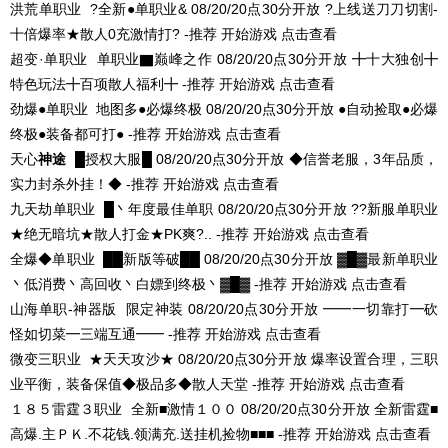
洪荒单职业
?全新●单职业&
08/20/20点30分开放
?上线送刀刀切割-
十倍爆率★散人0充激情打? -推荐
开始游戏
点击查看
超变·单职业
单职业▇巅峰之作
08/20/20点30分开放
╋十大独创╋
特色玩法╋百项散人福利╋ -推荐
开始游戏
点击查看
劲爆●单职业
地图多●必爆终极
08/20/20点30分开放
●自动捡取●必爆
终极●装备都可打● -推荐
开始游戏
点击查看
天心
神途
█授权大服█
08/20/20点30分开放
◆信誉老服，3年品质，
实力封杀外挂！◆ -推荐
开始游戏
点击查看
九天劫单职业
█丶年度最佳单职
08/20/20点30分开放
??新服单职业
★绝无暗坑★散人打金★PK爽?.. -推荐
开始游戏
点击查看
全爆◆单职业
██新版等破██
08/20/20点30分开放
▓█▓最新单职业
丶低消费丶高回收丶白嫖到终极丶▓█▓ -推荐
开始游戏
点击查看
山海单职-神器版
限定神装
08/20/20点30分开放
━━一切靠打━砍
怪如切菜━三端互通━━ -推荐
开始游戏
点击查看
微变三职业
★天天攻沙★
08/20/20点30分开放
爆率设置合理，三职
业平衡，装备保值◆极品多◆散人天堂 -推荐
开始游戏
点击查看
１８５雷霆３职业
全新■激情１００
08/20/20点30分开放
全新雷霆■
高爆.主ＰＫ.不花钱.领满充.送挂机捡物■■■ -推荐
开始游戏
点击查看