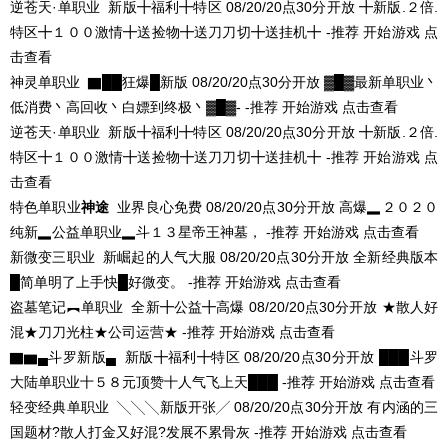
逆苍天·单职业
新版╋福利╋特区
08/20/20点30分开放
╋新版.２倍.
特区╋１００激情╋送捡物╋送刀刀切╋送挂机╋ -推荐
开始游戏
点
击查看
神灵单职业
▇██狂爆█新版
08/20/20点30分开放
▓█▓最新单职业丶
低消费丶高回收丶白嫖到终极丶▓█▓- -推荐
开始游戏
点击查看
逆苍天·单职业
新版╋福利╋特区
08/20/20点30分开放
╋新版.２倍.
特区╋１００激情╋送捡物╋送刀刀切╋送挂机╋ -推荐
开始游戏
点
击查看
特色单职业
神途
业界良心免费
08/20/20点30分开放
高爆▂２０２０
纯新▂公益单职业▂斗１３星帝王神墓， -推荐
开始游戏
点击查看
新微变三职业
新崛起的人气大服
08/20/20点30分开放
全新经典版本
█简单明了上手快█好微变。 -推荐
开始游戏
点击查看
盗墓笔记︻单职业
全新╋公益╋高爆
08/20/20点30分开放
★散人好
混★刀刀光柱★公司运营★ -推荐
开始游戏
点击查看
▇▆▄斗罗新版▄
新版╋福利╋特区
08/20/20点30分开放
███斗罗
大陆单职业十５８元顶赞十人气飞上天███ -推荐
开始游戏
点击查看
轻变经典单职业
╲╲╲新版开张╱
08/20/20点30分开放
有内涵的三
国题材?散人打金又好混?发展不累骨灰 -推荐
开始游戏
点击查看