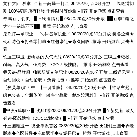
龙神大陆-独家
全新╋高爆╋打金
08/20/20点30分开放
上线送满切
割,100%切割所有怪物,千件限时等你拿 -推荐
开始游戏
点击查看
专属新手切割
█上线送福利█
08/20/20点30分开放
██新季?鲲之
大??一锅炖不下██ -推荐
开始游戏
点击查看
鬼吹灯︻单职业
╋╲神器单职业╱
08/20/20点30分开放
装备全爆★
倒斗特色★打金零门槛★红包壕礼★永久回收 -推荐
开始游戏
点击查
看
铁血三职业
新崛起的人气大服
08/20/20点30分开放
三职业◆轻松、
耐玩、高人气、低消费、72个四级技能。 -推荐
开始游戏
点击查看
吞天诀-品牌服
独家新版★单职业
08/20/20点30分开放
上线送元宝 +
自动回收 + 自动拾取 + 免费礼包 + -推荐
开始游戏
点击查看
【炎黄单职业-中
【一切看脸】
08/20/20点30分开放
【神话主题，
绿色公益，全新体验，装备全靠爆，绝对没玩过】 -推荐
开始游戏
点
击查看
█中变●单职业█
充68送2000
08/20/20点30分开放
█全新更新-散人
必选-团战活动（BOSS爆终极）█ -推荐
开始游戏
点击查看
╋三国霸业╋
微变单职首区
08/20/20点30分开放
★独创三国◆养老
版本◆合区超慢◆充值返半◆火爆开启★ -推荐
开始游戏
点击查看