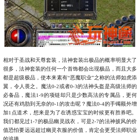
相对于圣战和天尊套装，法神套装出极品的概率明显大了
很多，法神套装的任何一个首饰都会出现极品，而且大多
都是超级极品，使本来素有“恶魔职业”之称的法师如虎添
翼，令人畏之。魔法0-2或者0-3的法神头盔是高级法师的
必备品，魔法1-9的项链却只是少数高法的专属品，更何
况还有鸡肋到无奈的0-1的攻击呢？魔法0-4的手镯额外增
加1点道术，想来是为了在诱惑宝宝的时候更有胜券吧。
我们都见过1-7的极品幽灵战衣，可是2-7的法神披风的价
值恐怕要远远超过幽灵衣服的价值，肯定会更受法师职业
的追捧。