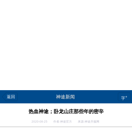
返回
神途新闻
+
字
热血神途；卧龙山庄那些年的密辛
2020-08-25 作者:神途官方 来源:神途开服网