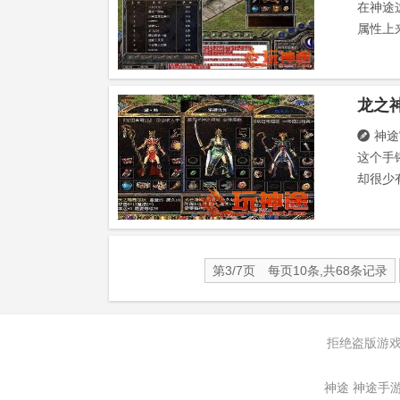
在神途
属性上
龙之
神途

这个手
却很少
第3/7页 每页10条,共68条记录
拒绝盗版游戏
神途
神途手