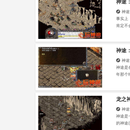
神途

事实上
肯定不
神途

神途是
年那个
龙之
神途

神途是
的神途