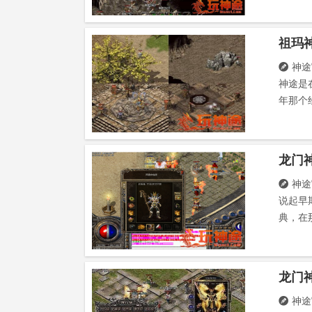
神途

神途是
年那个
神途

说起早
典，在
神途
