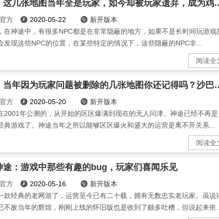
神途：这几张地图当年全是玩家，如今
官方
2020-05-22
新开版本


，在神途中，有很多NPC都是在非常隐蔽的地方，如果不是长时间玩游戏
会发现这些NPC的位置，在某些特定的情况下，这些隐蔽的NPC非...
阅读全
神途：当年因为玩家问题被删除的几张地
官方
2020-05-20
新开版本


在2001年公测的，从开始的区区爆满到现在的无人问津。神途已经不再是
经典游戏了。神途当年之所以能够区区爆火和盛大的运营是离不开关系...
阅读全
神途：游戏中那些有趣的bug，玩家们喜闻乐见
官方
2020-05-16
新开版本


一款经典的老网游了，运营至今已有二十载，拥有无数忠实老玩家。虽说
已不敌当年的辉煌，刚刚上线的怀旧版也是收到了颇多吐槽，但说起来依..