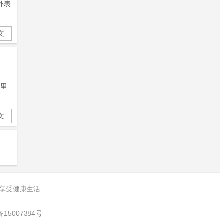
外表
.
文
戏里
文
 享受健康生活
备15007384号