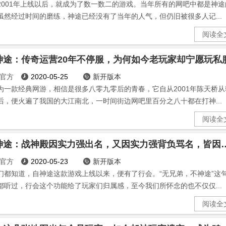
2001年上线以后，就成为了数一数二的游戏。当年所有的网吧中都是神途
虽然经过时间的磨练，神途已经没有了当年的人气，但仍旧被很多人记...
阅读全
神途：传奇运营20年不停服，为何如今老玩家却宁愿玩私
官方
2020-05-25
新开版本


为一款经典网游，相信是很多八零九零后的青春，它自从2001年陈天桥从
后，便火遍了我国的大江南北，一时间街边网吧里百分之八十都在打神...
阅读全
龙之神途：战神殿因实力强出名，又
官方
2020-05-23
新开版本


们都知道，自神途这款游戏上线以来，便有了行会。“无兄弟，不神途”这
都听过，行会这个功能给了玩家们归属感，至今我们所怀念的也不仅仅...
阅读全