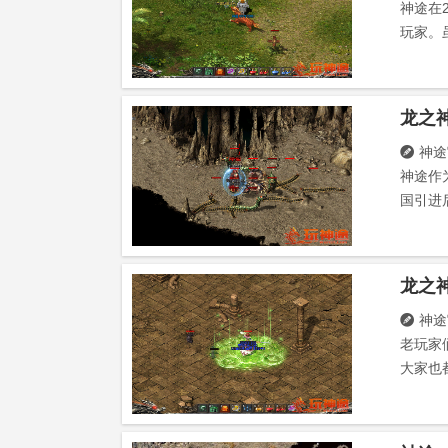
神途在
玩家。
龙之
神途

神途作
国引进
神途

老玩家
大家也