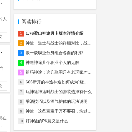
却被玩家遗弃，成为鸡肋地图！
的人
阅读排行
1.76梁山神途月卡版本详情介绍
1
文
神途：道士与战士的详细对比，战士真的后期无敌吗？
2
图你还记得吗？沙巴克也在其中！
谈一谈职业分身组合各自的利弊
3
神途神途几个职业个人的见解
4
当
祖玛神途：这几张图只有老玩家才知道什么意思，慢慢的全是回忆！
5
666新开的神途神途如何成为“烧钱”游戏中最“烧钱”的？
6
文
玩神途神途时战士的套装选择有什么
7
酿酒技巧以及酒气护体的玩法说明
8
神途：这些宝宝千万不要召，坑过无数的法师玩家！
9
现在
好神途的PK意义是什么
10
.