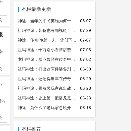
的
本栏最新更新
文
神途：当年的平民英雄为何一夜之间就被击败？背后内幕令人担忧！
08-07
祖玛神途：装备也有鄙视链，法师玩家因为这件装备一直处于鄙视链底层
07-29
服
神途：传奇PK第一人，曾创下一人击退50人辉煌战绩！
07-07
祖玛神途：千万别小看商店套了？这几件装备有大作用!
07-03
韩
龙门神途：盘点曾经在传奇中的氪金大佬，其中一位消费上亿元！
07-02
文
祖玛神途：打出这两件装备别再丢掉了，最后一个全服只有一件！
06-30
祖玛神途：还记得当年在传奇中消费上亿的土豪8L吗？如今身份被曝光！
06-29
因实力强背负骂名，皆因他！
祖玛神途：骨灰级玩家说出战士装备穿搭终极秘密，别再话冤枉钱了！
06-28
祖玛神途：史上第一把屠龙竟然不是太子丹，看看老玩家怎么说
06-23
句话
神途：为什么了老玩家总说开天没有屠龙好？详细揭秘屠龙刀隐藏的秘密！
06-18
文
本栏推荐