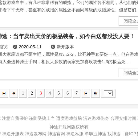
这款游戏当中，有几种非常稀有的戒指，它们的属性各不相同，从他们的
来看平平无奇，甚至有的戒指的属性还不如同等级的戒指属性。但是它们..
阅读全
神途：当年卖出天价的极品装备，如今白送都没没人要！
官方
2020-05-11
新开版本


镯大家应该都不陌生吧，属性是攻击2-2，比死神手套要好一点，但在游
有人会选择骑士手镯，相反大多数的玩家更加喜欢攻击1-3的极品死...
阅读全
1
2
3
4
5
6
7
 注意自我保护 谨防受骗上当 适度游戏益脑 沉迷游戏伤身 合理安排时间
神途开服网版权所有
游
神途开服表
神途发布网
神途官网
神途私服
单职业神途
找神途
豫ICP