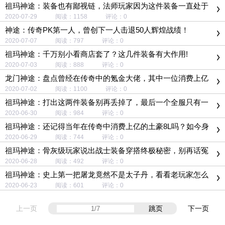
祖玛神途：装备也有鄙视链，法师玩家因为这件装备一直处于
鄙视链底层
2020-07-29 阅读：1158 评论：0
神途：传奇PK第一人，曾创下一人击退50人辉煌战绩！
2020-07-07 阅读：797 评论：0
祖玛神途：千万别小看商店套了？这几件装备有大作用!
2020-07-03 阅读：888 评论：0
龙门神途：盘点曾经在传奇中的氪金大佬，其中一位消费上亿
元！
2020-07-02 阅读：1100 评论：0
祖玛神途：打出这两件装备别再丢掉了，最后一个全服只有一
件！
2020-06-30 阅读：984 评论：0
祖玛神途：还记得当年在传奇中消费上亿的土豪8L吗？如今身
份被曝光！
2020-06-29 阅读：744 评论：0
祖玛神途：骨灰级玩家说出战士装备穿搭终极秘密，别再话冤
枉钱了！
2020-06-28 阅读：492 评论：0
祖玛神途：史上第一把屠龙竟然不是太子丹，看看老玩家怎么
说
2020-06-23 阅读：601 评论：0
上一页
跳页
下一页