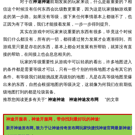
对于在
神途
神途
前期发展的玩家来说，什么是最重要的？相
信这个时候没有任何东西会比级数更重要，因为这是玩家接触游戏要
走的第一步路。如果没有等级，接下来任何事情基本上都做不了，也
正因为有了等级，我们才能接着发展，一步一步得到提升。
其实在游戏中对玩家来说重要的东西有很多，毕竟这个时候
我们什么都没有，所有的一切，都得通过努力发展才会逐渐得到。而
游戏里只要是存在的东西，基本上都会对发展有所帮助，就算没有直
接的帮助，在间接上也会息息相关的。
玩家的等级重要性从游戏中可以轻易的看出，许多地图进入
的条件都是需要等级才可以，只有一些个别的特殊地图才会有其它的
条件。有等级我们就能挑战更高级别的地图，凡是在高等级地图里爆
出来的东西，自然会根据地图的等级决定，这就像为何我们在前期低
级地图打到的都是垃圾装备。
推荐您阅读更多有关于“
神途
神途
神途
神途
发布网
”的文章
神途开服表，神途开服网，带你找到最好玩的神途!
新开神途发布网,致力于让神途传奇发布网玩家快捷找神途官网最新神途开