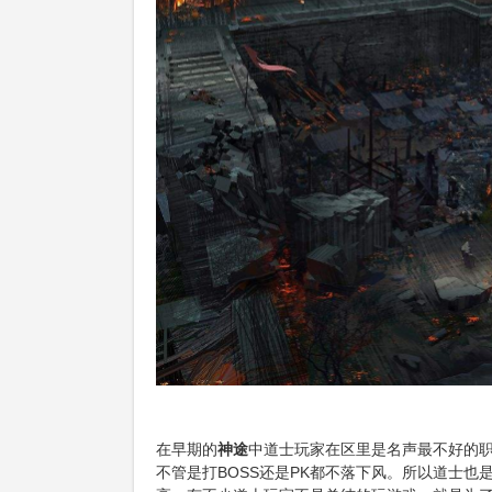
在早期的
神途
中道士玩家在区里是名声最不好的
不管是打BOSS还是PK都不落下风。所以道士