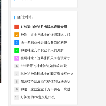
阅读排行
1.76梁山神途月卡版本详情介绍
1
神途：道士与战士的详细对比，战士真的后期无敌吗？
2
谈一谈职业分身组合各自的利弊
3
神途神途几个职业个人的见解
4
祖玛神途：这几张图只有老玩家才知道什么意思，慢慢的全是回忆！
5
666新开的神途神途如何成为“烧钱”游戏中最“烧钱”的？
6
玩神途神途时战士的套装选择有什么
7
酿酒技巧以及酒气护体的玩法说明
8
神途：这些宝宝千万不要召，坑过无数的法师玩家！
9
。
好神途的PK意义是什么
10
又