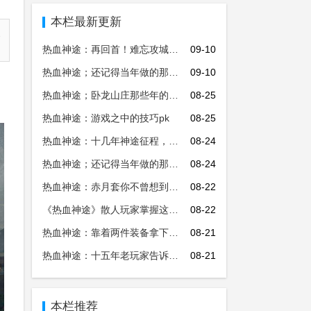
本栏最新更新
家
热血神途：再回首！难忘攻城时刻，细数当年沙巴克的热血
09-10
热血神途；还记得当年做的那些被人唾骂的事情？
09-10
。
热血神途；卧龙山庄那些年的密辛
08-25
热血神途：游戏之中的技巧pk
08-25
热血神途：十几年神途征程，让我们一起回忆当年的光辉岁月
08-24
热血神途；还记得当年做的那些被人骂的事？
08-24
热血神途：赤月套你不曾想到的疯狂属性，不愧是经典的套装之一
08-22
《热血神途》散人玩家掌握这些办法能更好的发展，你都知道这方法？
08-22
热血神途：靠着两件装备拿下沙巴克，8L当年为何如此神勇！
08-21
热血神途：十五年老玩家告诉你，这款游戏真正的迷人之处，看完你就明白了
08-21
本栏推荐