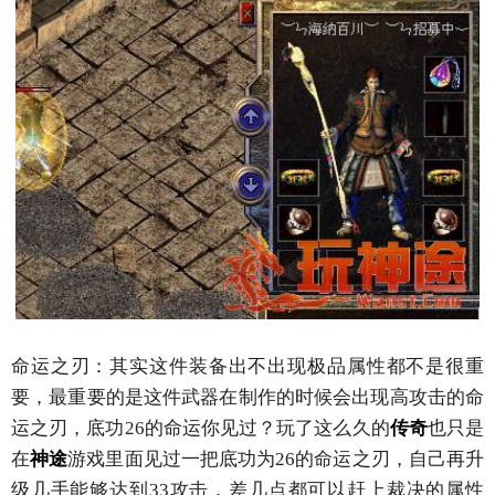
命运之刃：其实这件装备出不出现极品属性都不是很重
要，最重要的是这件武器在制作的时候会出现高攻击的命
运之刃，底功26的命运你见过？玩了这么久的
传奇
也只是
在
神途
游戏里面见过一把底功为26的命运之刃，自己再升
级几手能够达到33攻击，差几点都可以赶上裁决的属性