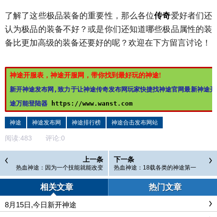
了解了这些极品装备的重要性，那么各位
传奇
爱好者们还
认为极品的装备不好？或是你们还知道哪些极品属性的装
备比更加高级的装备还要好的呢？欢迎在下方留言讨论！
神途开服表，神途开服网，带你找到最好玩的神途!
新开神途发布网,致力于让神途传奇发布网玩家快捷找神途官网最新神途开
途万能登陆器 
https://www.wanst.com
神途
神途发布网
神途排行榜
神途合击发布网站
阅读:
483
评论:
0
上一条
下一条
热血神途：因为一个技能就能改变
热血神途：18载各类的神途第一
战局的职业，道士当之无愧
人，那你心中的神途英雄又是谁
相关文章
热门文章
8月15日,今日新开神途