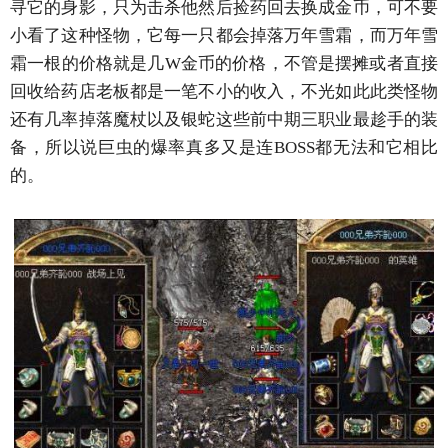
寻它的身影，只为击杀他然后捡药回去换成金币，可不要
小看了这种怪物，它每一只都会掉落万年雪霜，而万年雪
霜一根的价格就是几W金币的价格，不管是摆摊或者直接
回收给药店老板都是一笔不小的收入，不光如此此类怪物
还有几率掉落魔杖以及银蛇这些前中期三职业最趁手的装
备，所以说巨虫的爆率真多又是连BOSS都无法和它相比
的。