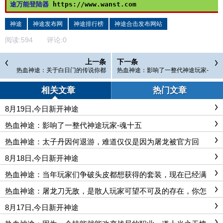
途万能登陆器 
https://www.wanst.com
神途
神途发布网
神途排行榜
神途合击发布网站
阅读:
594
评论:
0
上一条
下一条
热血神途：关于白日门的传说你都
热血神途：影响了一整代神途玩家-
知道吗，你在这里找过宝宝？
魂十五
相关文章
热门文章
8月19日,今日新开神途
热血神途：影响了一整代神途玩家-魂十五
热血神途：太子丹因何退游，难道仅仅是因为屠龙被官方回
收？
8月18日,今日新开神途
热血神途：当年玩家们争破头皮都想获得的套装，现在已经满
大街了
热血神途：屠龙刀无敌，是散人玩家可望不可及的存在，你怎
么看？
8月17日,今日新开神途