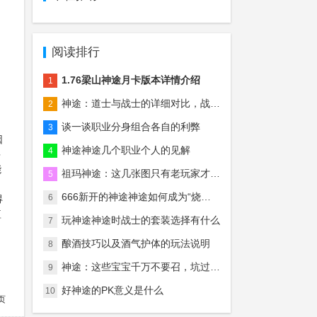
阅读排行
1.76梁山神途月卡版本详情介绍
1
神途：道士与战士的详细对比，战士真的后期无敌吗？
2
谈一谈职业分身组合各自的利弊
3
因
神途神途几个职业个人的见解
4
多
能
祖玛神途：这几张图只有老玩家才知道什么意思，慢慢的全是回忆！
5
666新开的神途神途如何成为“烧钱”游戏中最“烧钱”的？
6
得
短
玩神途神途时战士的套装选择有什么
7
酿酒技巧以及酒气护体的玩法说明
8
神途：这些宝宝千万不要召，坑过无数的法师玩家！
9
好神途的PK意义是什么
10
页