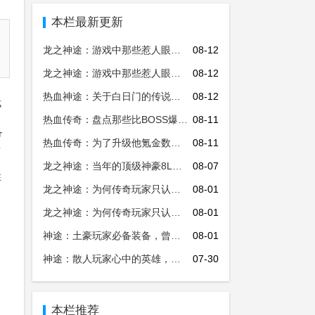
本栏最新更新
龙之神途：游戏中那些惹人眼红的装备
08-12
龙之神途：游戏中那些惹人眼红的装备
08-12
热血神途：关于白日门的传说你都知道吗，你在这里找过宝宝？
08-12
武
热血传奇：盘点那些比BOSS爆率还高的精英怪，有一种你绝对想
08-11
备
热血传奇：为了升级他氪金数万，为了装备他竟买通GM！
08-11
多
，
龙之神途：当年的顶级神豪8L时隔多年重新上线，没想到却是一场笑话！
08-07
性
龙之神途：为何传奇玩家只认传奇游戏？老玩家一句话点出重点！
08-01
龙之神途：为何传奇玩家只认传奇游戏？老玩家一句话点出重点！
08-01
神途：土豪玩家必备装备，曾卖出上百万的高价！
08-01
神途：散人玩家心中的英雄，只靠个人魅力拿下沙巴克城主之位！
07-30
本栏推荐