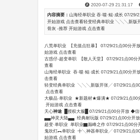
2020-07-29 21:31:17

内容摘要：
山海经单职业 吞·噬·鲲·成长 07/2
开始游戏 点击查看轻变经典单职业 ╲╲╲新版开张
骨灰 -推荐 开始游戏 点击查看
八荒单职业
【充值点狂暴】
07/29/21点00分开
始游戏
点击查看
古惑仔-超变单职
【散人天堂】
07/29/21点00
查看
山海经单职业
吞·噬·鲲·成长
07/29/21点00分开
击查看
轻变经典单职业
╲╲╲新版开张╱
07/29/21点
点击查看
大极品·单职业
★新题材★爆满★
07/29/21点0
开始游戏
点击查看
天心
神途
█授权大服█
07/29/21点00分开放
◆信
▄▄神灵大陆▄▄
经典耐玩版
07/29/21点00分开放
超变·单职业
单职业▇巅峰之作
07/29/21点00
鬼吹灯︻单职业
╋╲神器单职业╱
07/29/21点
始游戏
点击查看