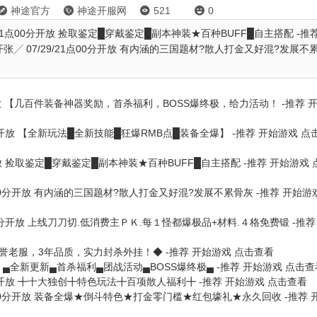
神途官方
神途开服网
521
0




9/21点00分开放 捡取鉴定█穿戴鉴定█副本神装★百种BUFF█自主搭配 -推
╱ 07/29/21点00分开放 有内涵的三国题材?散人打金又好混?发展不
放
【几百件装备神器奖励，首杀福利，BOSS爆终极，给力活动！ -推荐
分开放
【全新玩法█全新技能█狂爆RMB点█装备全爆】 -推荐
开始游戏
点
放
捡取鉴定█穿戴鉴定█副本神装★百种BUFF█自主搭配 -推荐
开始游戏
00分开放
有内涵的三国题材?散人打金又好混?发展不累骨灰 -推荐
开始游
0分开放
上线刀刀切.低消费主ＰＫ.每１怪都爆极品+材料.４格免费锻 -推荐
誉老服，3年品质，实力封杀外挂！◆ -推荐
开始游戏
点击查看
▄全新更新▄首杀福利▄团战活动▄BOSS爆终极▄ -推荐
开始游戏
点击查
分开放
╋十大独创╋特色玩法╋百项散人福利╋ -推荐
开始游戏
点击查看
00分开放
装备全爆★倒斗特色★打金零门槛★红包壕礼★永久回收 -推荐