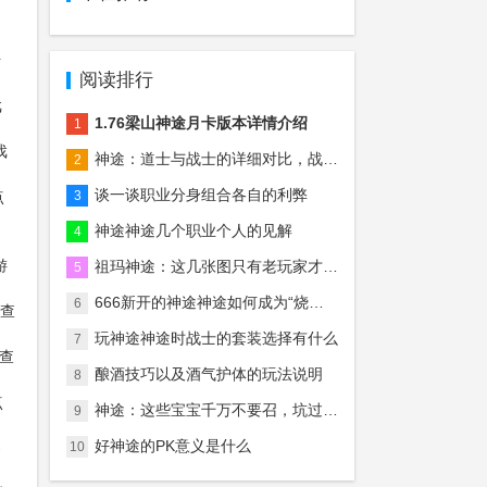
始
阅读排行
戏
1.76梁山神途月卡版本详情介绍
1
戏
神途：道士与战士的详细对比，战士真的后期无敌吗？
2
谈一谈职业分身组合各自的利弊
点
3
神途神途几个职业个人的见解
4
游
祖玛神途：这几张图只有老玩家才知道什么意思，慢慢的全是回忆！
5
666新开的神途神途如何成为“烧钱”游戏中最“烧钱”的？
6
查
玩神途神途时战士的套装选择有什么
7
查
酿酒技巧以及酒气护体的玩法说明
8
点
神途：这些宝宝千万不要召，坑过无数的法师玩家！
9
好神途的PK意义是什么
-
10