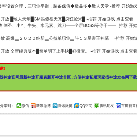
爆率设置合理，三职业平衡，装备保值◆极品多◆散人天堂 -推荐
开始游
0分开放
█散人天堂█GM很傻很天真█疯狂捡米█ -推荐
开始游戏
点击查看
放
剑圣、小Y、牛头、水元素、跳刀━━全屏BOSS等你干━━ -推荐
开
开放
高爆▂２０２０纯新▂公益单职业▂斗１３星帝王神墓， -推荐
开始
0分开放
全新经典版本█简单明了上手快█好微变。 -推荐
开始游戏
点击查
途!
找神途官网最新神途开服表新开神途首区,方便神途私服玩家找神途发布网下
分享到：
微信
新浪微博
腾讯微博
QQ空间
腾讯朋友
百度新首