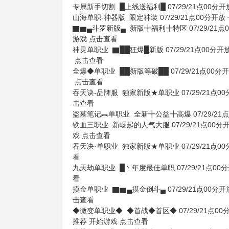
专属新手切割
█上线送福利█
07/29/21点00分开
山海单职-神器版
限定神装
07/29/21点00分开放
▇▆▄斗罗新版▄
新版╋福利╋特区
07/29/21
游戏
点击查看
神灵单职业
▇██狂爆█新版
07/29/21点00分开
点击查看
全爆◆单职业
██新版等破██
07/29/21点00分
点击查看
吞天诀-品牌服
独家新版★单职业
07/29/21点0
击查看
盗墓笔记︻单职业
全新╋公益╋高爆
07/29/2
铁血三职业
新崛起的人气大服
07/29/21点00分
戏
点击查看
吞天决·单职业
独家新版★单职业
07/29/21点0
看
九天劫单职业
█丶年度最佳单职
07/29/21点00
看
摸金单职业
▇▆▄摸金倒斗▄
07/29/21点00分开
击查看
◆微变单职业◆
◆首战◆首区◆
07/29/21点0
推荐
开始游戏
点击查看