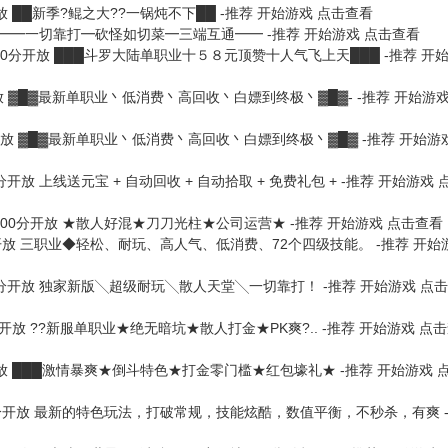
放
██新季?鲲之大??一锅炖不下██ -推荐
开始游戏
点击查看
━━一切靠打━砍怪如切菜━三端互通━━ -推荐
开始游戏
点击查看
点00分开放
███斗罗大陆单职业十５８元顶赞十人气飞上天███ -推荐
开
放
▓█▓最新单职业丶低消费丶高回收丶白嫖到终极丶▓█▓- -推荐
开始游
开放
▓█▓最新单职业丶低消费丶高回收丶白嫖到终极丶▓█▓ -推荐
开始游
0分开放
上线送元宝 + 自动回收 + 自动拾取 + 免费礼包 + -推荐
开始游戏
1点00分开放
★散人好混★刀刀光柱★公司运营★ -推荐
开始游戏
点击查看
开放
三职业◆轻松、耐玩、高人气、低消费、72个四级技能。 -推荐
开始
0分开放
独家新版╲超级耐玩╲散人天堂╲一切靠打！ -推荐
开始游戏
点击
分开放
??新服单职业★绝无暗坑★散人打金★PK爽?.. -推荐
开始游戏
点击
放
███激情暴爽★倒斗特色★打金零门槛★红包壕礼★ -推荐
开始游戏
0分开放
最新的特色玩法，打破常规，技能炫酷，数值平衡，不秒杀，有爽 