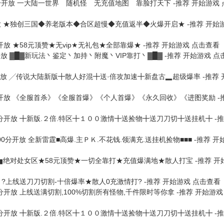
0分开放
一大陆一世界 随机怪 无充值地图 靠脸打天下 -推荐
开始游戏
放
★独创三国◆养老版本◆合区超慢◆充值返半◆火爆开启★ -推荐
开始
分开放
★58元顶赞★无vip★无礼包★全部靠爆★ -推荐
开始游戏
点击查看
开放
▓█▓新玩法丶鉴定丶加持丶附魔丶VIP靠打丶▓█▓ -推荐
开始游戏
点
开放
╱传说大陆新版╋散人好混╋送·倍攻加速╋新盘古▂超级爆率 -推荐
分开放
《全服首杀》《全服首爆》《个人首爆》《永久回收》《进图奖励 -
0分开放
╋新版.２倍.特区╋１００激情╋送捡物╋送刀刀切╋送挂机╋ -
点00分开放
全新雷霆■高爆.主ＰＫ.不花钱.领满充.送挂机捡物■■■ -推荐
开
▆绝对处女区★58元顶赞★一切全靠打★充值爆满地★散人打宝 -推荐
开
?上线送刀刀切割-十倍爆率★散人0充激情打? -推荐
开始游戏
点击查看
0分开放
上线送满切割,100%切割所有怪物,千件限时等你拿 -推荐
开始游戏
0分开放
╋新版.２倍.特区╋１００激情╋送捡物╋送刀刀切╋送挂机╋ -