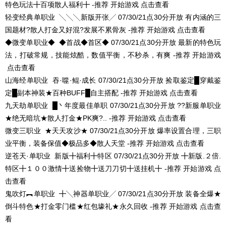
特色玩法╋百项散人福利╋ -推荐
开始游戏
点击查看
轻变经典单职业
╲╲╲新版开张╱
07/30/21点30分开放
有内涵的三
国题材?散人打金又好混?发展不累骨灰 -推荐
开始游戏
点击查看
◆微变单职业◆
◆首战◆首区◆
07/30/21点30分开放
最新的特色玩
法，打破常规，技能炫酷，数值平衡，不秒杀，有爽 -推荐
开始游戏
点击查看
山海经单职业
吞·噬·鲲·成长
07/30/21点30分开放
捡取鉴定█穿戴鉴
定█副本神装★百种BUFF█自主搭配 -推荐
开始游戏
点击查看
九天劫单职业
█丶年度最佳单职
07/30/21点30分开放
??新服单职业
★绝无暗坑★散人打金★PK爽?.. -推荐
开始游戏
点击查看
微变三职业
★天天攻沙★
07/30/21点30分开放
爆率设置合理，三职
业平衡，装备保值◆极品多◆散人天堂 -推荐
开始游戏
点击查看
逆苍天·单职业
新版╋福利╋特区
07/30/21点30分开放
╋新版.２倍.
特区╋１００激情╋送捡物╋送刀刀切╋送挂机╋ -推荐
开始游戏
点
击查看
鬼吹灯︻单职业
╋╲神器单职业╱
07/30/21点30分开放
装备全爆★
倒斗特色★打金零门槛★红包壕礼★永久回收 -推荐
开始游戏
点击查
看