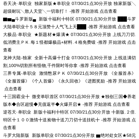
吞天决·单职业
独家新版★单职业
07/30/21点30分开放
独家新版╲
超级耐玩╲散人天堂╲一切靠打！ -推荐
开始游戏
点击查看
▇▆▄斗罗新版▄
新版╋福利╋特区
07/30/21点30分开放
███斗罗
大陆单职业十５８元顶赞十人气飞上天███ -推荐
开始游戏
点击查看
大极品·单职业
★新题材★爆满★
07/30/21点30分开放
上线刀刀切.
低消费主ＰＫ.每１怪都爆极品+材料.４格免费锻 -推荐
开始游戏
点击
查看
龙神大陆-独家
全新╋高爆╋打金
07/30/21点30分开放
上线送满切
割,100%切割所有怪物,千件限时等你拿 -推荐
开始游戏
点击查看
三界专属-单职业
激情憋尿ＰＫ
07/30/21点30分开放
《全服首杀》
《全服首爆》《个人首爆》《永久回收》《进图奖励 -推荐
开始游戏
点击查看
╋三国霸业╋
微变单职首区
07/30/21点30分开放
★独创三国◆养老
版本◆合区超慢◆充值返半◆火爆开启★ -推荐
开始游戏
点击查看
逆苍天·单职业
新版╋福利╋特区
07/30/21点30分开放
╋新版.２倍.
特区╋１００激情╋送捡物╋送刀刀切╋送挂机╋ -推荐
开始游戏
点
击查看
斗罗大陆新版
新版单职业
07/30/21点30分开放
▆绝对处女区★58元