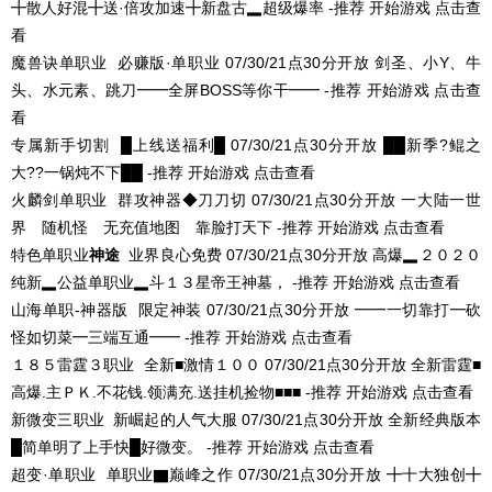
╋散人好混╋送·倍攻加速╋新盘古▂超级爆率 -推荐
开始游戏
点击查
看
魔兽诀单职业
必赚版·单职业
07/30/21点30分开放
剑圣、小Y、牛
头、水元素、跳刀━━全屏BOSS等你干━━ -推荐
开始游戏
点击查
看
专属新手切割
█上线送福利█
07/30/21点30分开放
██新季?鲲之
大??一锅炖不下██ -推荐
开始游戏
点击查看
火麟剑单职业
群攻神器◆刀刀切
07/30/21点30分开放
一大陆一世
界 随机怪 无充值地图 靠脸打天下 -推荐
开始游戏
点击查看
特色单职业
神途
业界良心免费
07/30/21点30分开放
高爆▂２０２０
纯新▂公益单职业▂斗１３星帝王神墓， -推荐
开始游戏
点击查看
山海单职-神器版
限定神装
07/30/21点30分开放
━━一切靠打━砍
怪如切菜━三端互通━━ -推荐
开始游戏
点击查看
１８５雷霆３职业
全新■激情１００
07/30/21点30分开放
全新雷霆■
高爆.主ＰＫ.不花钱.领满充.送挂机捡物■■■ -推荐
开始游戏
点击查看
新微变三职业
新崛起的人气大服
07/30/21点30分开放
全新经典版本
█简单明了上手快█好微变。 -推荐
开始游戏
点击查看
超变·单职业
单职业▇巅峰之作
07/30/21点30分开放
╋十大独创╋