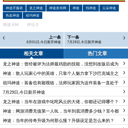
神途开服表
龙之神途
神途发布网
神途
找神途
云朵神途
热血神途
祖玛神途
阅读:
696
评论:
0
上一条
下一条
8月01日,今日新开神途
7月29日,今日新开神途
相关文章
热门文章
龙之神途：曾经被评为法师最鸡肋的技能，没想到改版后成为
神级！
神途：散人玩家心中的英雄，只靠个人魅力拿下沙巴克城主之
位！
祖玛神途：装备也有鄙视链，法师玩家因为这件装备一直处于
鄙视链底层
7月29日,今日新开神途
龙之神途：当年在游戏中叱咤风云的大佬，你都还记得哪个？
最后一个创下的记录如今也无人敢破！
神途：网游消费充值第一人8L，当年到底消费多少钱？至今都
被玩家讨论
神途：当年的传奇升级为何那么慢？升级设定是怎么来的？