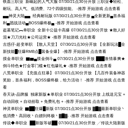
铁血三职业
新崛起的人气大服
07/30/21点30分开放
三职业◆轻松、
耐玩、高人气、低消费、72个四级技能。 -推荐
开始游戏
点击查看
▄▄神灵大陆▄▄
经典耐玩版
07/30/21点30分开放
▄全新更新▄首杀福
利▄团战活动▄BOSS爆终极▄ -推荐
开始游戏
点击查看
盗墓笔记︻单职业
全新╋公益╋高爆
07/30/21点30分开放
★散人好
混★刀刀光柱★公司运营★ -推荐
开始游戏
点击查看
古惑仔-超变单职
【散人天堂】
07/30/21点30分开放
【全新玩法█全
新技能█狂爆RMB点█装备全爆】 -推荐
开始游戏
点击查看
摸金单职业
▇▆▄摸金倒斗▄
07/30/21点30分开放
███激情暴爽★
倒斗特色★打金零门槛★红包壕礼★ -推荐
开始游戏
点击查看
八荒单职业
【充值点狂暴】
07/30/21点30分开放
【几百件装备神器
奖励，首杀福利，BOSS爆终极，给力活动！ -推荐
开始游戏
点击查
看
吞天诀-品牌服
独家新版★单职业
07/30/21点30分开放
上线送元宝 +
自动回收 + 自动拾取 + 免费礼包 + -推荐
开始游戏
点击查看
神灵单职业
▇██狂爆█新版
07/30/21点30分开放
▓█▓最新单职业丶
低消费丶高回收丶白嫖到终极丶▓█▓- -推荐
开始游戏
点击查看
传说◆单职业
██新版等破██
07/30/21点30分开放
╱传说大陆新版