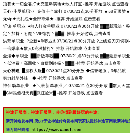
顶赞★一切全靠打★充值爆满地★散人打宝 -推荐
开始游戏
点击查看
天心·斗罗单职业
充值╋全靠打
07/30/21点30分开放
★58元顶赞★
无vip★无礼包★全部靠爆★ -推荐
开始游戏
点击查看
轩辕·单职业
●散人打金单职业
07/30/21点30分开放
▓█▓新玩法丶鉴
定丶加持丶附魔丶VIP靠打丶▓█▓ -推荐
开始游戏
点击查看
洪荒单职业
?全新●单职业&
07/30/21点30分开放
?上线送刀刀切割-
十倍爆率★散人0充激情打? -推荐
开始游戏
点击查看
全爆◆单职业
██新版等破██
07/30/21点30分开放
▓█▓最新单职业
丶低消费丶高回收丶白嫖到终极丶▓█▓ -推荐
开始游戏
点击查看
天心
神途
█授权大服█
07/30/21点30分开放
◆信誉老服，3年品质，
实力封杀外挂！◆ -推荐
开始游戏
点击查看
神仙劫单职业
★╲最新单职业╱
07/30/21点30分开放
█散人天堂
█GM很傻很天真█疯狂捡米█ -推荐
开始游戏
点击查看
神途开服表，神途开服网，带你找到最好玩的神途!
新开神途发布网,致力于让神途传奇发布网玩家快捷找神途官网最新神途开
途万能登陆器 
https://www.wanst.com